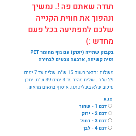
תודה שאתם פה !. נמשיך
ונהפוך את חווית הקנייה
שלכם למפתיעה בכל פעם
מחדש :)
בקבוק שתייה (יונתן) עם גוף מחומר PET
ופיה קשיחה, ארבעה צבעים לבחירה
משלוח : דואר רשום 15 ש"ח. שליח עד 7 ימים
29 ש"ח . שליח מהיר עד 3 ימים 39 ש"ח. יתכן
עיכוב שלא בשליטתנו. איסוף בתאום מראש.
צבע
דגם 1 - שחור
דגם 2 - ירוק
דגם 3 - כחול
דגם 4 - לבן