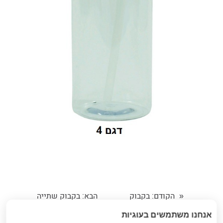
הקודם
: בקבוק
הבא
: בקבוק שתייה
«
שתייה (אריאל)
(עוזי) עם פיית ספורט,
אנחנו משתמשים בעוגיות
משולב פיית ספורט
600 מ"ל בחמישה