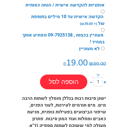
אופציות להקדשה אישית / הנחה כמותית
הקדשה אישית עד 10 מילים בתוספת
של
₪
39.00)
(+
מעוניין בכמות , 09-7925138 ונפתיע אותך
במחיר !
לא מעוניין
19.00
₪
₪
39.00
יח'
עוד
פחות
הוספה לסל
אחד
אחד
ישנן סיבות רבות בגללן מומלץ לשתות הרבה
מים. מים תורמים לעירנות, לעור הפנים,
שיפור הביצועים בפעילות גופנית, מניעת
כאבים ומחלות ועוד המון סיבות. פתרון
מעולה למי ששוכח לשתות מספיק (ד"א,