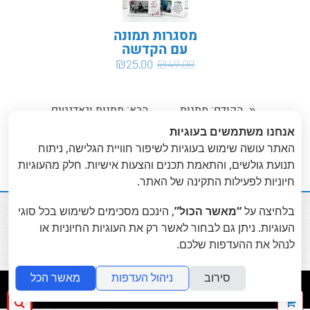
מסגרות תמונה
עם הקדשה
לסוף השנה
₪
25.00
₪
49.00
הקודם
: מתנות
הבא
: מתנות וגאדגטים
«
וגאדג'טים
לרכב
»
אנחנו משתמשים בעוגיות
לסמארטפונים
האתר עושה שימוש בעוגיות לשיפור חוויית הגלישה, ניתוח
תנועת גולשים, והתאמת תכנים והצעות אישיות. חלק מהעוגיות
חיוניות לפעילות התקינה של האתר.
בלחיצה על
“מאשר הכול”
, הינכם מסכימים לשימוש בכל סוגי

העוגיות. ניתן גם לבחור לאשר רק את העוגיות החיוניות או
לנהל את ההעדפות שלכם.
סירוב
ניהול העדפות
מאשר הכל
folyou
מערכת להקמת אתרים
ההזמנה
חיפ